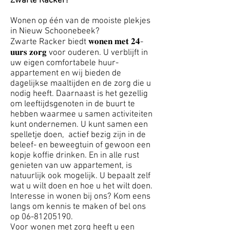
Zwarte Racker!
Wonen op één van de mooiste plekjes
in Nieuw Schoonebeek?
Zwarte Racker biedt 𝐰𝐨𝐧𝐞𝐧 𝐦𝐞𝐭 𝟐𝟒-
𝐮𝐮𝐫𝐬 𝐳𝐨𝐫𝐠 voor ouderen. U verblijft in
uw eigen comfortabele huur-
appartement en wij bieden de
dagelijkse maaltijden en de zorg die u
nodig heeft. Daarnaast is het gezellig
om leeftijdsgenoten in de buurt te
hebben waarmee u samen activiteiten
kunt ondernemen. U kunt samen een
spelletje doen, actief bezig zijn in de
beleef- en beweegtuin of gewoon een
kopje koffie drinken. En in alle rust
genieten van uw appartement, is
natuurlijk ook mogelijk. U bepaalt zelf
wat u wilt doen en hoe u het wilt doen.
Interesse in wonen bij ons? Kom eens
langs om kennis te maken of bel ons
op
06-81205190
.
Voor wonen met zorg heeft u een