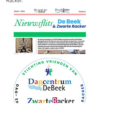
Racker.
30 april Maandafsluiting met een
optreden van Geert Schepers in plaats