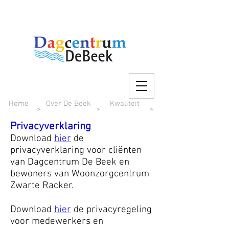
Home
Over De Beek
Kwaliteit
>
>
>
Privacyverklaring
Download
hier
de
privacyverklaring voor cliënten
van Dagcentrum De Beek en
bewoners van Woonzorgcentrum
Zwarte Racker.
Download
hier
de privacyregeling
voor medewerkers en