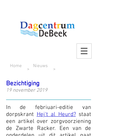
Home
Nieuws
>
>
Bezichtiging
19 november 2019
In de febriuari-editie van
dorpskrant
Hej't al Heurd?
staat
een artikel over zorgvoorziening
de Zwarte Racker. Een van de
onderdelen uit dit artikel gaat